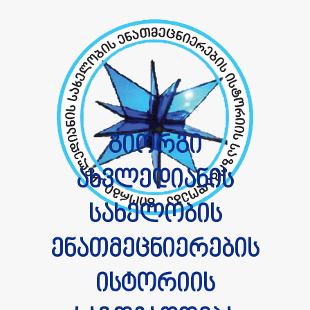
გიორგი
ახვლედიანის
სახელობის
ენათმეცნიერების
ისტორიის