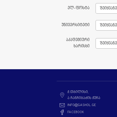
ელ-ფოსტა
უნივერსიტეტი
აკადემიური
ხარისხი
Ქ.ᲗᲑᲘᲚᲘᲡᲘ,
Ა.ᲩᲐᲜᲩᲘᲑᲐᲫᲘᲡ ᲥᲣᲩᲐ
INFO@GASHOL.GE
FACEBOOK