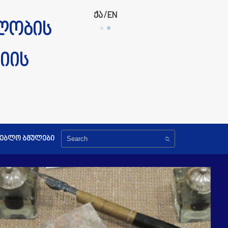
ქა
/
EN
ლობის
იის
გებლო ბმულები