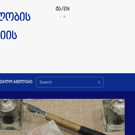
ქა
/
EN
ლობის
იის
გებლო ბმულები