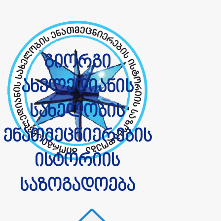
გიორგი
ახვლედიანის
სახელობის
ენათმეცნიერების
ისტორიის
საზოგადოება