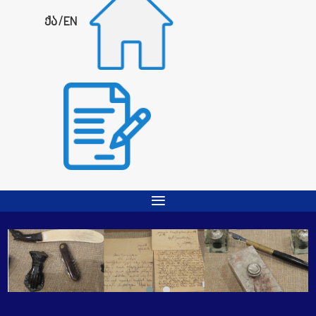
ქა
/
EN