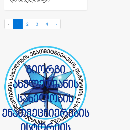
‹
1
2
3
4
›
გიორგი
ახვლედიანის
სახელობის
ენათმეცნიერების
ისტორიის