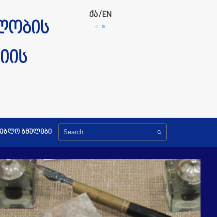
ქა
/
EN
ლობის
იის
გებლო ბმულები