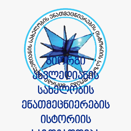
გიორგი
ახვლედიანის
სახელობის
ენათმეცნიერების
ისტორიის