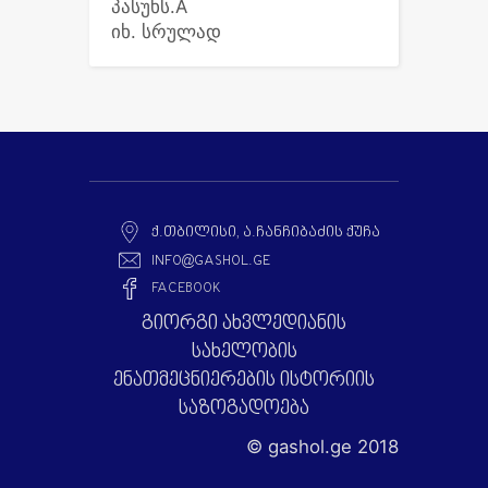
პასუხს.Â
იხ. სრულად
Ქ.ᲗᲑᲘᲚᲘᲡᲘ, Ა.ᲩᲐᲜᲩᲘᲑᲐᲫᲘᲡ ᲥᲣᲩᲐ
INFO@GASHOL.GE
FACEBOOK
გიორგი ახვლედიანის
სახელობის
ენათმეცნიერების ისტორიის
საზოგადოება
© gashol.ge 2018