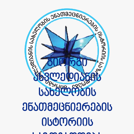
გიორგი
ახვლედიანის
სახელობის
ენათმეცნიერების
ისტორიის