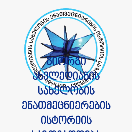
გიორგი
ახვლედიანის
სახელობის
ენათმეცნიერების
ისტორიის