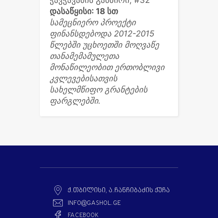
ჭავჭავაძის გამზირი, #32
დასაწყისი: 18 სთ
სამეცნიერო პროექტი
ფინანსდებოდა 2012-2015
წლებში უცხოეთში მოღვაწე
თანამემამულეთა
მონაწილეობით ერთობლივი
კვლევებისათვის
სახელმწიფო გრანტების
ფარგლებში.
Ქ.ᲗᲑᲘᲚᲘᲡᲘ, Ა.ᲩᲐᲜᲩᲘᲑᲐᲫᲘᲡ ᲥᲣᲩᲐ
INFO@GASHOL.GE
FACEBOOK