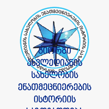
გიორგი
ახვლედიანის
სახელობის
ენათმეცნიერების
ისტორიის