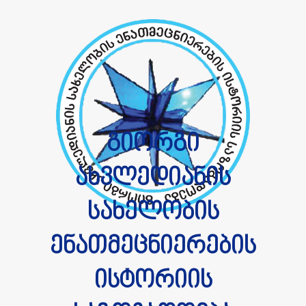
გიორგი
ახვლედიანის
სახელობის
ენათმეცნიერების
ისტორიის