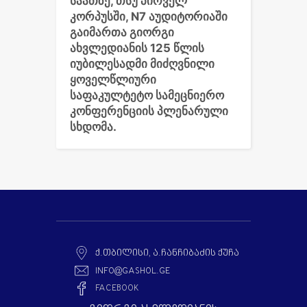
საათზე, თსუ პირველ
კორპუსში, N7 აუდიტორიაში
გაიმართა გიორგი
ახვლედიანის 125 წლის
იუბილესადმი მიძღვნილი
ყოველწლიური
საფაკულტეტო სამეცნიერო
კონფერენციის პლენარული
სხდომა.
Ქ.ᲗᲑᲘᲚᲘᲡᲘ, Ა.ᲩᲐᲜᲩᲘᲑᲐᲫᲘᲡ ᲥᲣᲩᲐ
INFO@GASHOL.GE
FACEBOOK