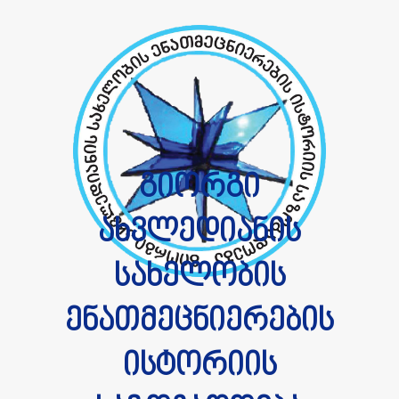
გიორგი
ახვლედიანის
სახელობის
ენათმეცნიერების
ისტორიის