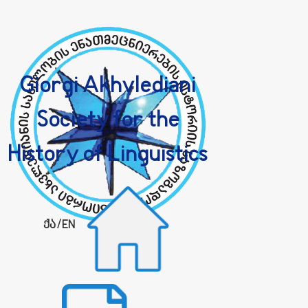
Giorgi Akhvlediani
Society for the
History of Linguistics
ქა
/
EN