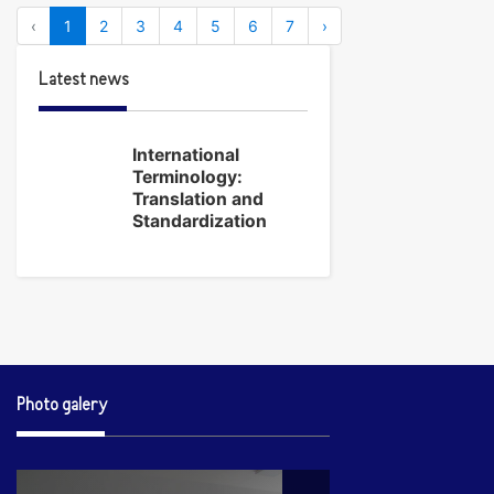
‹
1
2
3
4
5
6
7
›
Latest news
International
Terminology:
Translation and
Standardization
Photo galery