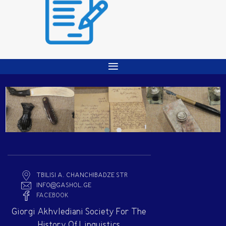
TBILISI A. CHANCHIBADZE STR
INFO@GASHOL.GE
FACEBOOK
Giorgi Akhvlediani Society For The
History Of Linguistics