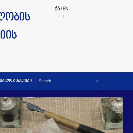
ქა
/
EN
ლობის
იის
გებლო ბმულები